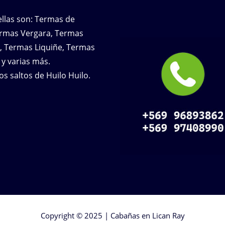
ellas son: Termas de
ermas Vergara, Termas
, Termas Liquiñe, Termas
y varias más.
os saltos de Huilo Huilo.
Copyright © 2025 | Cabañas en
Lican Ray